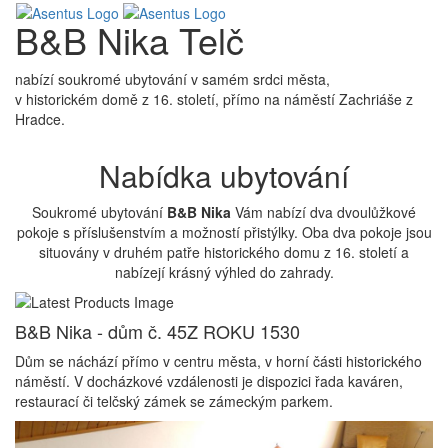
B&B Nika Telč
nabízí soukromé ubytování v samém srdci města,
v historickém domě z 16. století, přímo na náměstí Zachriáše z
Hradce.
Nabídka ubytování
Soukromé ubytování
B&B Nika
Vám nabízí dva dvoulůžkové
pokoje s příslušenstvím a možností přistýlky. Oba dva pokoje jsou
situovány v druhém patře historického domu z 16. století a
nabízejí krásný výhled do zahrady.
B&B Nika - dům č. 45
Z ROKU 1530
Dům se náchází přímo v centru města, v horní části historického
náměstí. V docházkové vzdálenosti je dispozici řada kaváren,
restaurací či telčský zámek se zámeckým parkem.